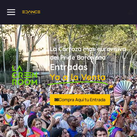
La Carroza mas eurovisiva
del Pride Barcelona
Entradas
Ya a la Venta
Compra Aquí tu Entrada